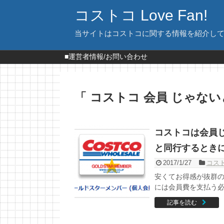
コストコ Love Fan!
当サイトはコストコに関する情報を紹介し
■運営者情報/お問い合わせ
「 コストコ 会員 じゃな
コストコは会員
と同行するとき
2017/1/27
コス
安くてお得感が抜群の
には会員費を支払う必要
記事を読む